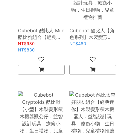
Cubebot 酷比人 Milo
Cubebot 酷比人【角
酷比狗組合【經典迷
色系列】木製變形積
你款】任選組合
木機器人．益智設計
NT$980
NT$480
NT$830
玩具．療癒小物．生
日禮物．兒童禮物推
薦