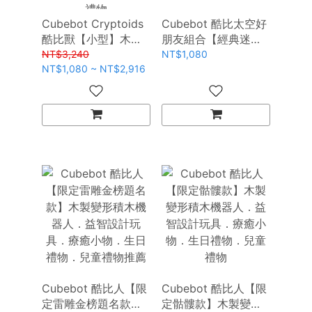
Cubebot Cryptoids
Cubebot 酷比太空好
酷比獸【小型】木製
朋友組合【經典迷
變形積木機器獸公
你】木製變形積木機
NT$3,240
NT$1,080
仔．益智設計玩具．
NT$1,080 ~ NT$2,916
器人．益智設計玩
療癒小物．生日禮
具．療癒小物．生日
物．兒童禮物
禮物．兒童禮物推薦
Cubebot 酷比人【限
Cubebot 酷比人【限
定雷雕金榜題名款】
定骷髏款】木製變形