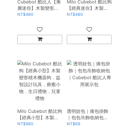
Cubebot 酷比人【漸
Milo Cubebot 酷比狗
層迷你】木製變形積
【經典迷你】木製變
木機器人．益智設計
形積木機器狗．益智
NT$480
NT$480
玩具．療癒小物．生
設計玩具．療癒小
日禮物．兒童禮物推
物．生日禮物．兒童
薦
禮物推薦
Milo Cubebot 酷比狗
透明娃包｜痛包掛飾
【經典小型】木製變
｜包包吊飾收納包｜
形積木機器狗．益智
Cubebot 酷比人專用
NT$980
NT$69