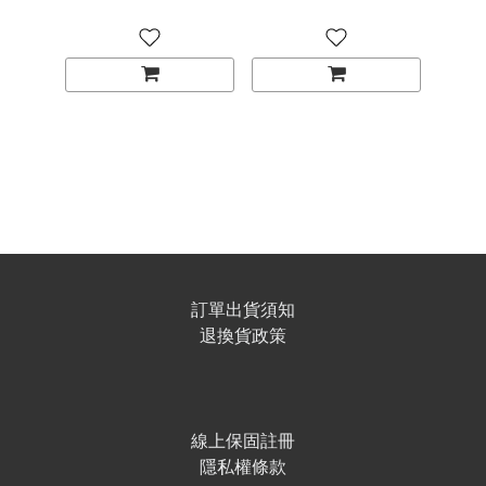
設計玩具．療癒小
展示包
物．生日禮物．兒童
禮物
訂單出貨須知
退換貨政策
線上保固註冊
隱私權條款