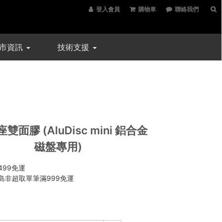
登入會員
購物車
聯絡我們
市資訊
技術支援
雙面膠 (AluDisc mini 鋁合金
磁盤專用)
499免運
島非超取單筆滿999免運