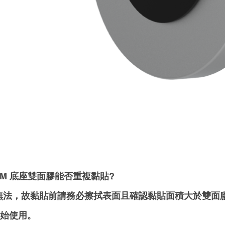
 3M 底座雙面膠能否重複黏貼?
 無法，故黏貼前請務必擦拭表面且確認黏貼面積大於雙面膠
始使用。