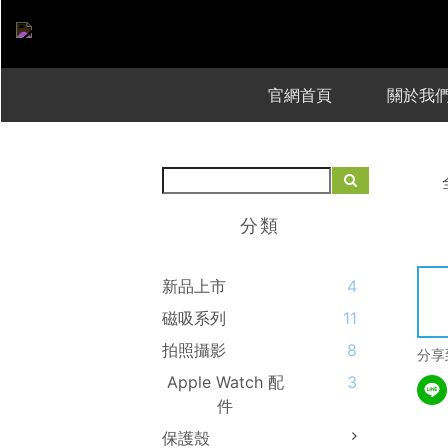
官網首頁
關於我
分類
新品上市
4
磁吸系列
11
拍照攝影
8
分享
Apple Watch 配
3
件
保護殼