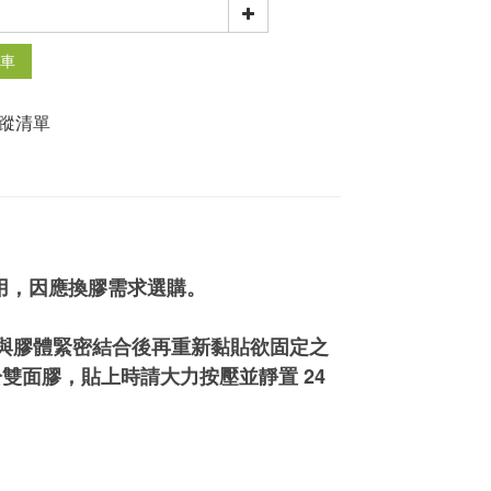
車
蹤清單
換使用，因應換膠需求選購。
座與膠體緊密結合後再重新黏貼欲固定之
雙面膠，貼上時請大力按壓並靜置 24