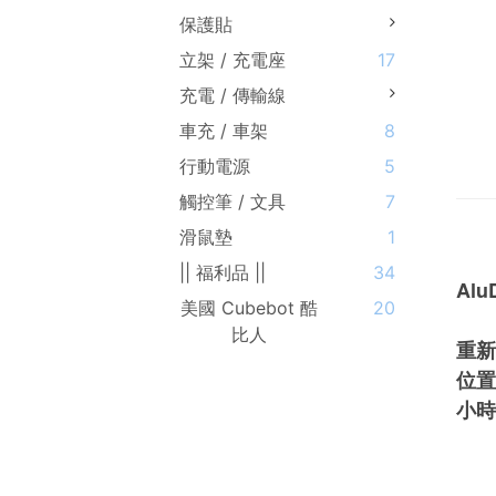
保護貼
立架 / 充電座
17
充電 / 傳輸線
車充 / 車架
8
行動電源
5
觸控筆 / 文具
7
滑鼠墊
1
|| 福利品 ||
34
Al
美國 Cubebot 酷
20
比人
重新
位置
小時