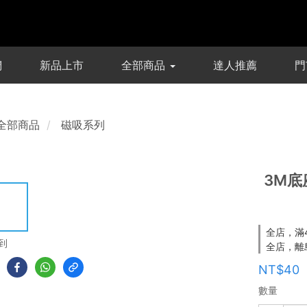
們
新品上市
全部商品
達人推薦
門
全部商品
磁吸系列
3M底座
全店，滿
到
全店，離
NT$40
數量