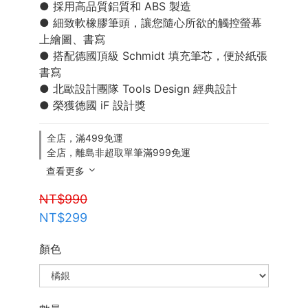
● 採用高品質鋁質和 ABS 製造
● 細致軟橡膠筆頭，讓您隨心所欲的觸控螢幕
上繪圖、書寫
● 搭配德國頂級 Schmidt 填充筆芯，便於紙張
書寫
● 北歐設計團隊 Tools Design 經典設計 
● 榮獲德國 iF 設計獎
全店，滿499免運
全店，離島非超取單筆滿999免運
查看更多
NT$990
NT$299
顏色