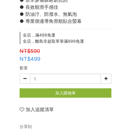
● 奈米多層膜耐磨抗刮
● 長效順滑手感佳  
● 防油汙、防潑水、無氣泡 
● 專業側邊導角滑順貼合螢幕
全店，滿499免運
全店，離島非超取單筆滿999免運
NT$590
NT$499
數量
加入購物車
加入追蹤清單
分享到